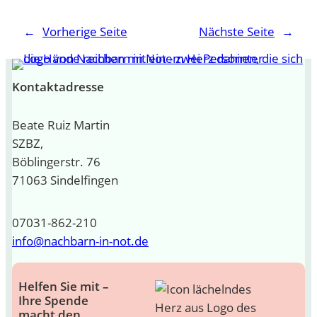
←
Vorherige Seite
Nächste Seite
→
Kontaktadresse
Beate Ruiz Martin
SZBZ,
Böblingerstr. 76
71063 Sindelfingen
07031-862-210
info@nachbarn-in-not.de
Helfen Sie mit –
Ihre Spende
macht den