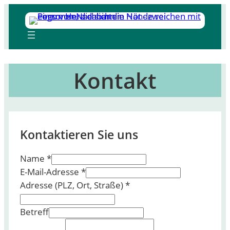
Zum
Inhalt
springen
Kontakt
Kontaktieren Sie uns
Name
*
E-Mail-Adresse
*
Adresse (PLZ, Ort, Straße)
*
Betreff